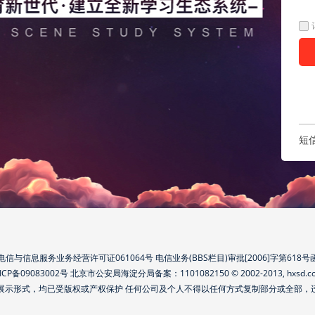
短
电信与信息服务业务经营许可证061064号 电信业务(BBS栏目)审批[2006]字第618号
ICP备09083002号
北京市公安局海淀分局备案：1101082150 © 2002-2013, hxsd.c
展示形式，均已受版权或产权保护 任何公司及个人不得以任何方式复制部分或全部，